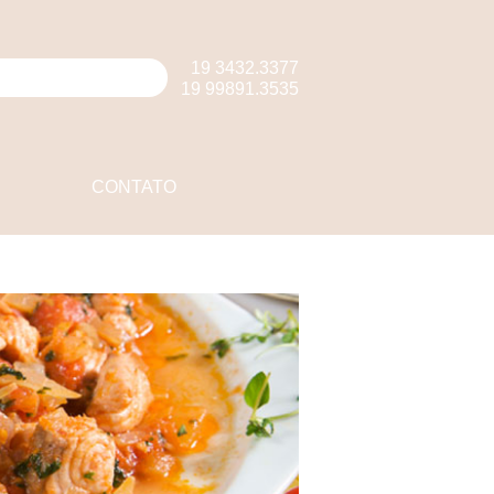
19 3432.3377
19 99891.3535
CONTATO