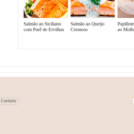
Salmão ao Siciliano
Salmão ao Queijo
Papillot
com Purê de Ervilhas
Cremoso
ao Molh
Envie um comentário
Contato