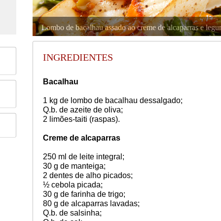
Lombo de bacalhau assado ao creme de alcaparras e legu
INGREDIENTES
Bacalhau
1 kg de lombo de bacalhau dessalgado;
Q.b. de azeite de oliva;
2 limões-taiti (raspas).
Creme de alcaparras
250 ml de leite integral;
30 g de manteiga;
2 dentes de alho picados;
½ cebola picada;
30 g de farinha de trigo;
80 g de alcaparras lavadas;
Q.b. de salsinha;