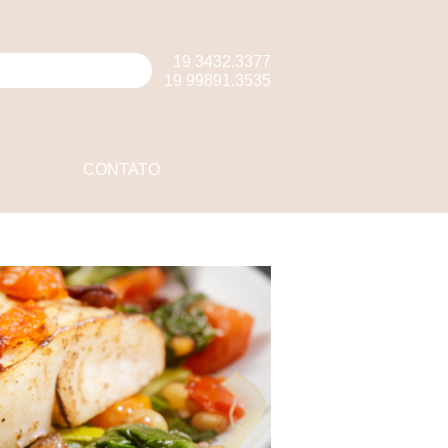
19 3432.3377
19 99891.3535
CONTATO