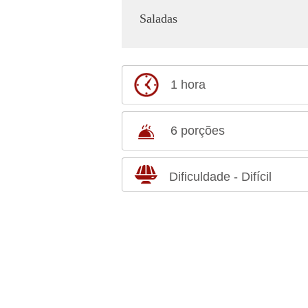
Saladas
1 hora
6 porções
Dificuldade - Difícil