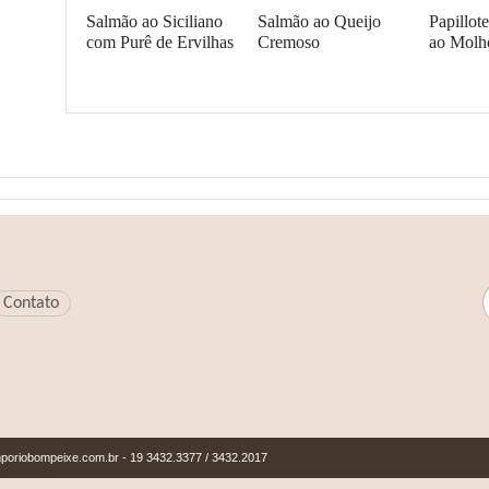
Salmão ao Siciliano
Salmão ao Queijo
Papillot
com Purê de Ervilhas
Cremoso
ao Molh
Envie um comentário
Contato
poriobompeixe.com.br
- 19 3432.3377 / 3432.2017