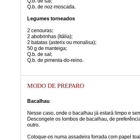
Q.b. de sal;
Q.b. de noz-moscada.
Legumes torneados
2 cenouras;
2 abobrinhas (Itália);
2 batatas (asterix ou monalisa);
50 g de manteiga;
Q.b. de sal;
Q.b. de pimenta-do-reino.
MODO DE PREPARO
Bacalhau
Nesse caso, onde o bacalhau já estará limpo e sem
Descongele os lombos de bacalhau, de preferência
outro.
Coloque-os numa assadeira forrada com papel toalh