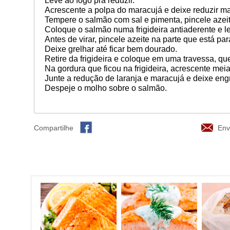
Leve ao fogo pra reduzir.
Acrescente a polpa do maracujá e deixe reduzir m
Tempere o salmão com sal e pimenta, pincele azeit
Coloque o salmão numa frigideira antiaderente e l
Antes de virar, pincele azeite na parte que está pa
Deixe grelhar até ficar bem dourado.
Retire da frigideira e coloque em uma travessa, que
Na gordura que ficou na frigideira, acrescente meia
Junte a redução de laranja e maracujá e deixe eng
Despeje o molho sobre o salmão.
Compartilhe
Env
Similares
Mais vistas