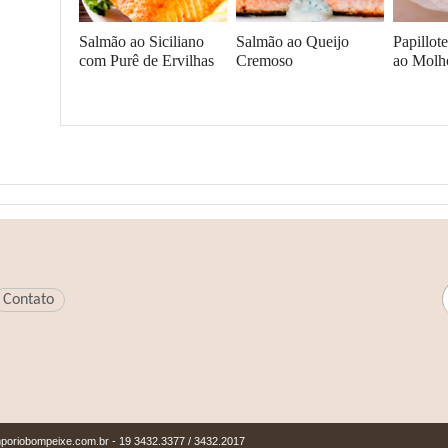
Salmão ao Siciliano
Salmão ao Queijo
Papillot
com Purê de Ervilhas
Cremoso
ao Molh
Envie um comentário
Contato
poriobompeixe.com.br
- 19 3432.3377 / 3432.2017