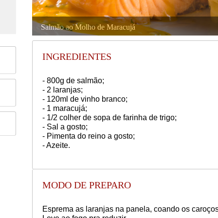
Salmão ao Molho de Maracujá
INGREDIENTES
- 800g de salmão;
- 2 laranjas;
- 120ml de vinho branco;
- 1 maracujá;
- 1/2 colher de sopa de farinha de trigo;
- Sal a gosto;
- Pimenta do reino a gosto;
- Azeite.
MODO DE PREPARO
Esprema as laranjas na panela, coando os caroços