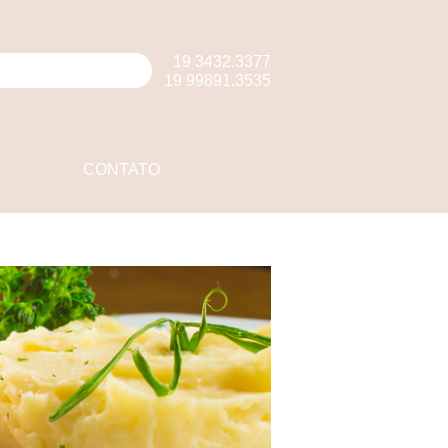
19 3432.3377
19 99891.3535
CONTATO