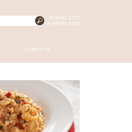
19 3432.3377
19 99891.3535
CONTATO